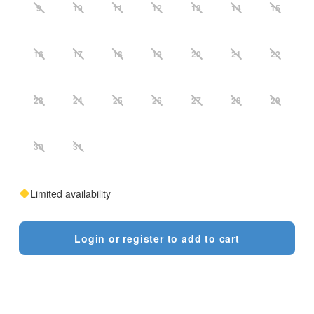
9
10
11
12
13
14
15
16
17
18
19
20
21
22
23
24
25
26
27
28
29
30
31
Limited availability
Login or register to add to cart