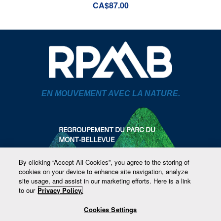
CA$87.00
EN MOUVEMENT AVEC LA NATURE.
REGROUPEMENT DU PARC DU
MONT-BELLEVUE
819 821-4559
By clicking “Accept All Cookies”, you agree to the storing of
info@parcmontbellevue.com
cookies on your device to enhance site navigation, analyze
1440 rue Brébeuf
site usage, and assist in our marketing efforts. Here is a link
Sherbrooke, Québec
to our
Privacy Policy.
SUIVEZ-NOUS
Cookies Settings