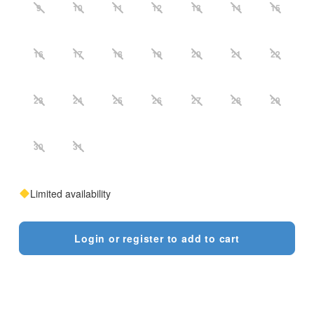
9
10
11
12
13
14
15
16
17
18
19
20
21
22
23
24
25
26
27
28
29
30
31
Limited availability
Login or register to add to cart