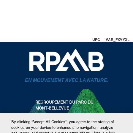
UPC VAR_FXVYXL
EN MOUVEMENT AVEC LA NATURE.
REGROUPEMENT DU PARC DU
MONT-BELLEVUE
819 821-4559
By clicking “Accept All Cookies”, you agree to the storing of
info@parcmontbellevue.com
cookies on your device to enhance site navigation, analyze
1440 rue Brébeuf
site usage, and assist in our marketing efforts. Here is a link