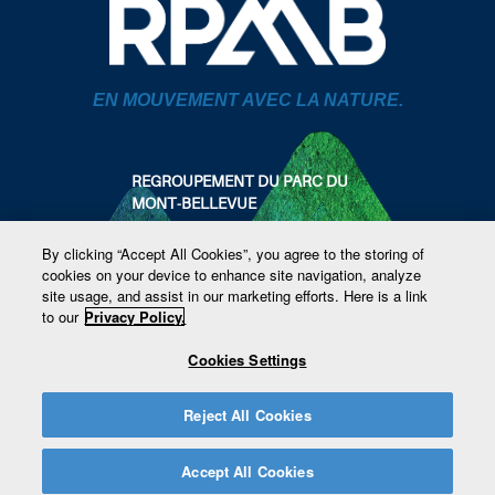
EN MOUVEMENT AVEC LA NATURE.
REGROUPEMENT DU PARC DU
MONT-BELLEVUE
819 821-4559
By clicking “Accept All Cookies”, you agree to the storing of
info@parcmontbellevue.com
cookies on your device to enhance site navigation, analyze
1440 rue Brébeuf
site usage, and assist in our marketing efforts. Here is a link
Sherbrooke, Québec
to our
Privacy Policy.
SUIVEZ-NOUS
Cookies Settings
Reject All Cookies
Accept All Cookies